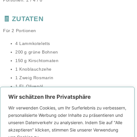
🧾 ZUTATEN
Für 2 Portionen
4 Lammkoteletts
200 g grüne Bohnen
150 g Kirschtomaten
1 Knoblauchzehe
1 Zweig Rosmarin
1 EL Olivenöl
Salz, Pfeffer, Zitronensaft
Wir schätzen Ihre Privatsphäre
Für 4 Portionen
Wir verwenden Cookies, um Ihr Surferlebnis zu verbessern,
personalisierte Werbung oder Inhalte zu präsentieren und
8 Koteletts
unseren Datenverkehr zu analysieren. Indem Sie auf "Alle
400 g Bohnen
akzeptieren" klicken, stimmen Sie unserer Verwendung
300 g Tomaten