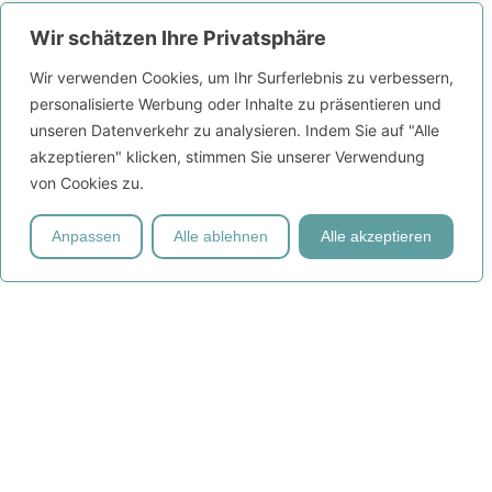
1 EL Mehl
Wir schätzen Ihre Privatsphäre
100 ml Sahne
1 EL Kapern + etwas Kapernflüssigkeit
Wir verwenden Cookies, um Ihr Surferlebnis zu verbessern,
300 g Salzkartoffeln
personalisierte Werbung oder Inhalte zu präsentieren und
unseren Datenverkehr zu analysieren. Indem Sie auf "Alle
Für 4 Portionen
akzeptieren" klicken, stimmen Sie unserer Verwendung
400 g gemischtes Hackfleisch
von Cookies zu.
1 altbackenes Brötchen
Anpassen
Alle ablehnen
Alle akzeptieren
1 Zwiebel
1 Ei
Salz, Pfeffer, Muskat
1 l Brühe
40 g Butter
2 EL Mehl
200 ml Sahne
2 EL Kapern + Flüssigkeit
600 g Salzkartoffeln