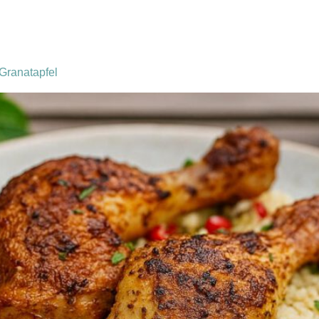
cht rezept
Granatapfel