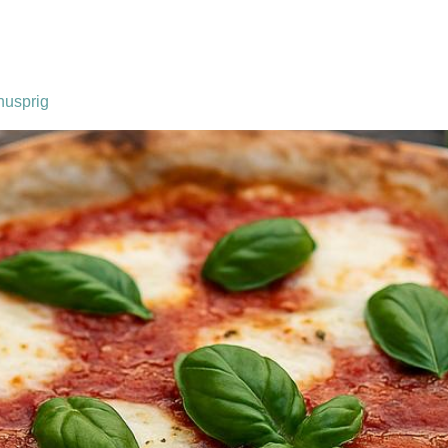
 italienische pizza
nusprig