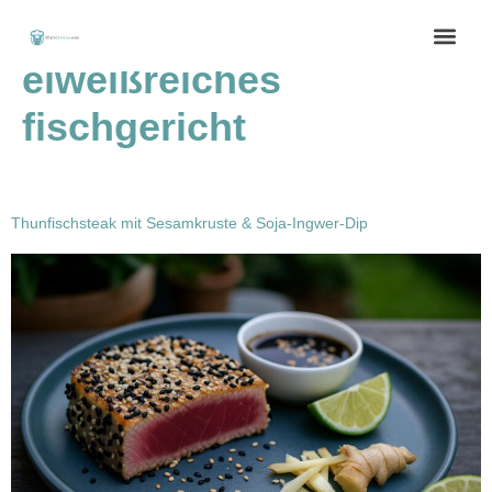
Schlagwort:
eiweißreiches
fischgericht
Thunfischsteak mit Sesamkruste & Soja-Ingwer-Dip